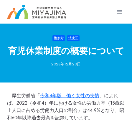
内
容
を
ス
キ
働き方
法改正
ッ
プ
育児休業制度の概要について
2023年12月20日
厚生労働省「
令和4年版 働く女性の実情
」によれ
ば、2022（令和4）年における女性の労働力率（15歳以
上人口に占める労働力人口の割合）は44.9%となり、昭
和60年以降過去最高を記録しています。