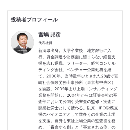
投稿者プロフィール
宮嶋 邦彦
代表社員
新潟県出身。大学卒業後、地方銀行に入
行。資金調達や財務面に留まらない経営支
援を志し退職。フリーター、経営コンサル
ティング会社、ベンチャー企業勤務を経
て、2000年、当時最年少とされた28歳で宮
嶋社会保険労務士事務所（東京都中央区）
を開設。2002年より上場コンサルティング
業務を開始し、2004年からは証券会社の審
査部において公開引受審査の監修・実査に
開業社労士として携わる。以来、IPO労務支
援のパイオニアとして数多くの企業の上場
を支援。自身も東証上場企業の監査役を務
め、「審査する側」と「審査される側」の