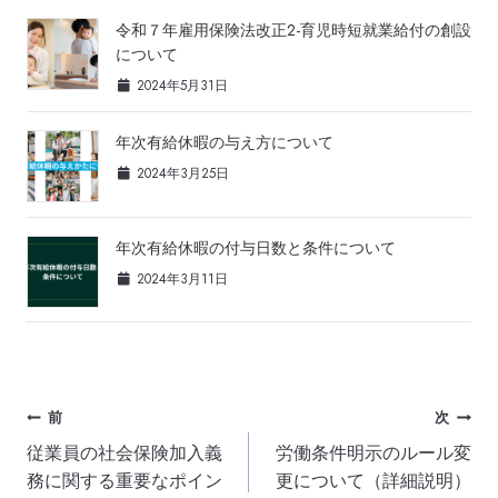
令和７年雇用保険法改正2-育児時短就業給付の創設
について
2024年5月31日
年次有給休暇の与え方について
2024年3月25日
年次有給休暇の付与日数と条件について
2024年3月11日
投
前
次
従業員の社会保険加入義
労働条件明示のルール変
稿
務に関する重要なポイン
更について（詳細説明）