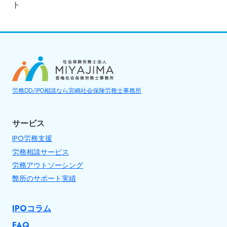
ナ
ト
ビ
ゲ
ー
シ
ョ
労務DD/IPO相談なら宮嶋社会保険労務士事務所
ン
サービス
IPO労務支援
労務相談サービス
労務アウトソーシング
弊所のサポート実績
IPOコラム
FAQ