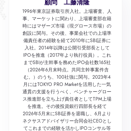
顧問 工藤清隆
1996年東京証券取引所入社。上場審査、人
事、マーケットに関わり、上場審査部在籍
時にはマザーズ市場（現グロース市場）の
創設に関与。その後、事業会社での上場準
備責任者の経験を経て2010年にSBI証券に
入社。2014年以降は公開引受部長として
IPOを推進（2017年より執行役員）。これ
までSBIが主幹事を務めたIPO会社数165社
（2026年6月末時点。共同主幹事案件含
む。）のうち、100社強に関与。2023年4
月にはTOKYO PRO Marketを活用した一気
通貫の支援を行うべく、ベンチャーグロー
ス推進部を立ち上げ責任者としてTPM上場
を推進。その後投資銀行四部長を経て
2026年5月末にSBI証券を退職し、6月より
ネクサスアドバイザリー合同会社CEOとし
てこれまでの経験を活かしIPOコンサル等