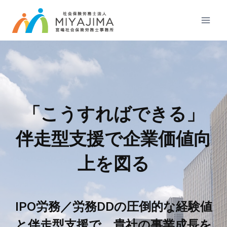
内
容
を
ス
キ
ッ
プ
「こうすればできる」
伴走型支援で企業価値向
上を図る
IPO労務／労務DDの圧倒的な経験値
と伴走型支援で、貴社の事業成長を