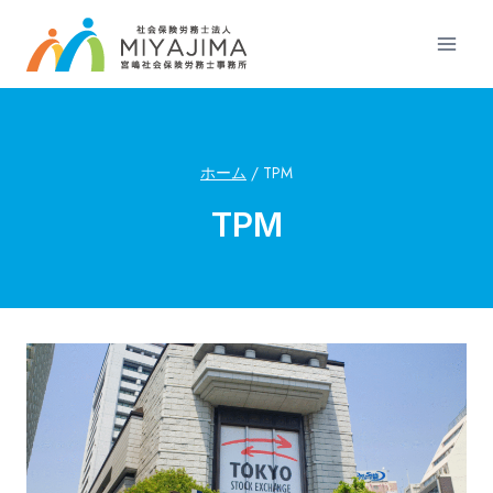
内
容
を
ス
キ
ッ
ホーム
/
TPM
プ
TPM