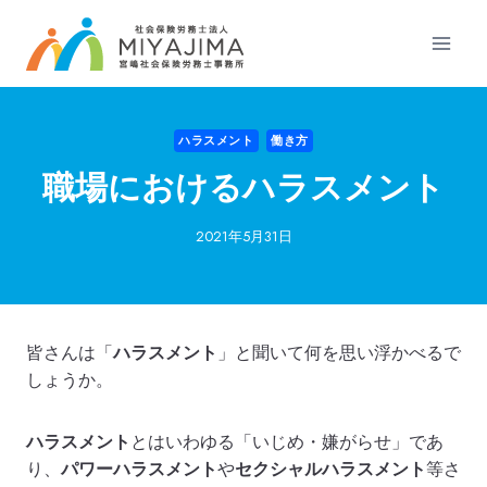
内
容
を
ス
キ
ハラスメント
働き方
ッ
プ
職場におけるハラスメント
2021年5月31日
皆さんは「
ハラスメント
」と聞いて何を思い浮かべるで
しょうか。
ハラスメント
とはいわゆる「いじめ・嫌がらせ」であ
り、
パワーハラスメント
や
セクシャルハラスメント
等さ