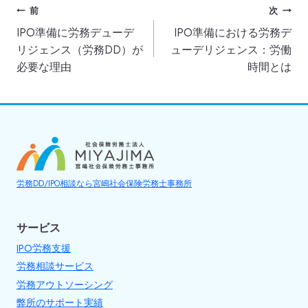
投
前
次
IPO準備に労務デューデ
IPO準備における労務デ
稿
リジェンス（労務DD）が
ューデリジェンス：労働
ナ
必要な理由
時間とは
ビ
ゲ
ー
シ
ョ
労務DD/IPO相談なら宮嶋社会保険労務士事務所
ン
サービス
IPO労務支援
労務相談サービス
労務アウトソーシング
弊所のサポート実績