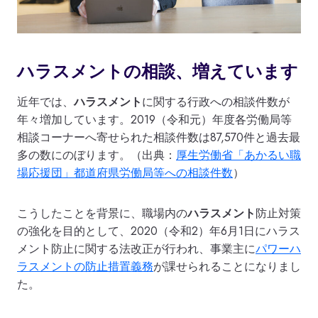
ハラスメントの相談、増えています
近年では、
ハラスメント
に関する行政への相談件数が
年々増加しています。2019（令和元）年度各労働局等
相談コーナーへ寄せられた相談件数は87,570件と過去最
多の数にのぼります。（出典：
厚生労働省「あかるい職
場応援団」都道府県労働局等への相談件数
）
こうしたことを背景に、職場内の
ハラスメント
防止対策
の強化を目的として、2020（令和2）年6月1日にハラス
メント防止に関する法改正が行われ、事業主に
パワーハ
ラスメントの防止措置義務
が課せられることになりまし
た。