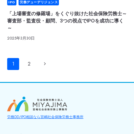
IPO
労務デューデリジェンス
「上場審査の修羅場」をくぐり抜けた社会保険労務士～
審査部・監査役・顧問、3つの視点でIPOを成功に導く
～
2025年3月30日
ペ
次
1
2
ー
の
ジ
ペ
ナ
ー
ビ
ジ
ゲ
労務DD/IPO相談なら宮嶋社会保険労務士事務所
ー