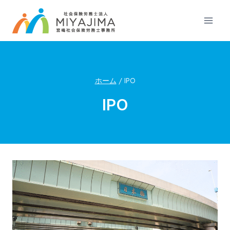
内
容
を
ス
キ
ッ
ホーム
/
IPO
プ
IPO