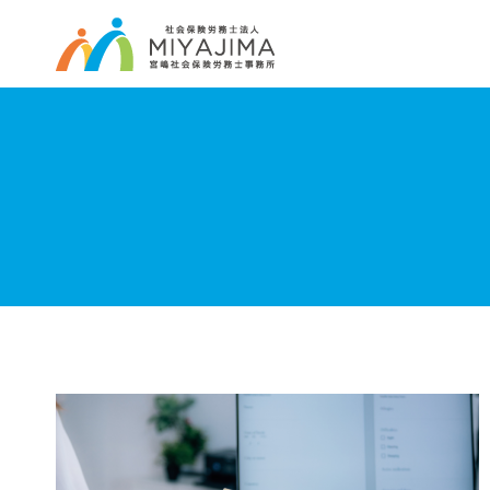
内
容
を
ス
キ
ッ
プ