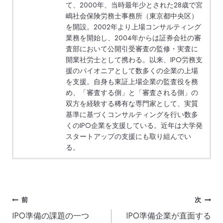
て、2000年、当時最年少とされた28歳で宮
嶋社会保険労務士事務所（東京都中央区）
を開設。2002年より上場コンサルティング
業務を開始し、2004年からは証券会社の審
査部において公開引受審査の監修・実査に
開業社労士として携わる。以来、IPO労務支
援のパイオニアとして数多くの企業の上場
を支援。自身も東証上場企業の監査役を務
め、「審査する側」と「審査される側」の
双方を経験する稀有な専門家として、実質
基準に基づくコンサルティングを行い数多
くのIPO企業を支援している。近年は大学発
スタートアップの支援にも取り組んでい
る。
投
前
次
IPO準備の課題の一つ
IPO準備企業が直面する
稿