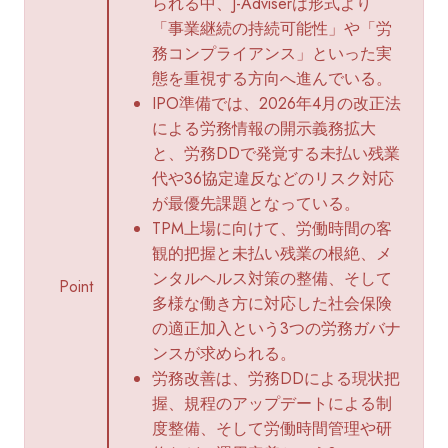
られる中、J-Adviserは形式より
「事業継続の持続可能性」や「労
務コンプライアンス」といった実
態を重視する方向へ進んでいる。
IPO準備では、2026年4月の改正法
による労務情報の開示義務拡大
と、労務DDで発覚する未払い残業
代や36協定違反などのリスク対応
が最優先課題となっている。
TPM上場に向けて、労働時間の客
観的把握と未払い残業の根絶、メ
ンタルヘルス対策の整備、そして
Point
多様な働き方に対応した社会保険
の適正加入という3つの労務ガバナ
ンスが求められる。
労務改善は、労務DDによる現状把
握、規程のアップデートによる制
度整備、そして労働時間管理や研