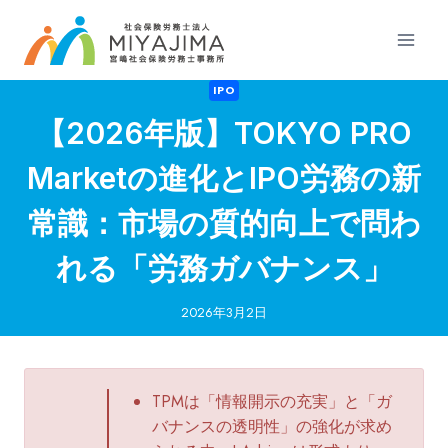
内
容
を
ス
IPO
キ
【2026年版】TOKYO PRO
ッ
プ
Marketの進化とIPO労務の新
常識：市場の質的向上で問わ
れる「労務ガバナンス」
2026年3月2日
TPMは「情報開示の充実」と「ガ
バナンスの透明性」の強化が求め