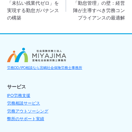
「未払い残業代ゼロ」を
「勤怠管理」の壁：経営
ナ
実現する勤怠ガバナンス
陣が主導すべき労務コン
の構築
プライアンスの最適解
ビ
ゲ
ー
シ
ョ
労務DD/IPO相談なら宮嶋社会保険労務士事務所
ン
サービス
IPO労務支援
労務相談サービス
労務アウトソーシング
弊所のサポート実績