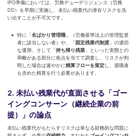
IPO準備においては、労務デューデリジェンス（労務
DD）を早期に実施し、未払い残業代の潜在リスクを洗
い出すことが不可欠です。
特に「
名ばかり管理職
」（労働基準法上の管理監督
者に該当しない者）や、「
固定残業代制度
」の適切
な運用、そして「
持ち帰り残業
」といった実態との
乖離がある部分に焦点を当てて調査し、リスクが判
明した場合は速やかに
精算フローを策定
し、退職者
も含めた精算を行う必要があります。
2. 未払い残業代が直面させる「ゴー
イングコンサーン（継続企業の前
提）」の論点
未払い残業代がもたらすリスクは単なる財務的な問題に
留まらず、企業の
存続能力
、すなわち
ゴーイングコンサ