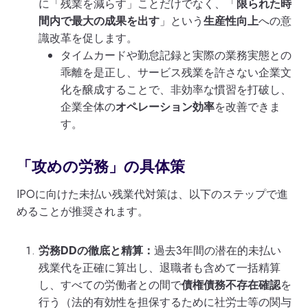
に「残業を減らす」ことだけでなく、「
限られた時
間内で最大の成果を出す
」という
生産性向上
への意
識改革を促します。
タイムカードや勤怠記録と実際の業務実態との
乖離を是正し、サービス残業を許さない企業文
化を醸成することで、非効率な慣習を打破し、
企業全体の
オペレーション効率
を改善できま
す。
「攻めの労務」の具体策
IPOに向けた未払い残業代対策は、以下のステップで進
めることが推奨されます。
労務DDの徹底と精算：
過去3年間の潜在的未払い
残業代を正確に算出し、退職者も含めて一括精算
し、すべての労働者との間で
債権債務不存在確認
を
行う（法的有効性を担保するために社労士等の関与