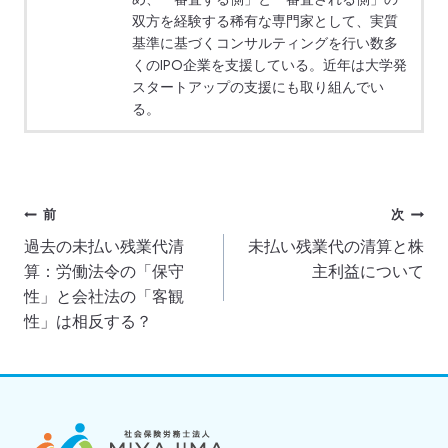
双方を経験する稀有な専門家として、実質
基準に基づくコンサルティングを行い数多
くのIPO企業を支援している。近年は大学発
スタートアップの支援にも取り組んでい
る。
投
前
次
過去の未払い残業代清
未払い残業代の清算と株
稿
算：労働法令の「保守
主利益について
ナ
性」と会社法の「客観
性」は相反する？
ビ
ゲ
ー
シ