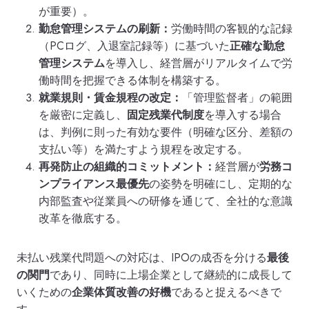
が重要）。
勤怠管理システムの刷新：
労働時間の客観的な記録
（PCログ、入退室記録等）に基づいた
正確な勤怠
管理システム
を導入し、経営層がリアルタイムで労
働時間を把握できる体制を構築する。
就業規則・賃金規程の改定：
「管理監督者」の範囲
を厳密に定義し、
固定残業代制度
を導入する場合
は、判例に則った有効な要件（明確な区分、差額の
支払い等）を満たすよう規程を改定する。
再発防止の組織的コミットメント：
経営層が
労務コ
ンプライアンス最優先
の姿勢を明確にし、定期的な
内部監査や従業員への研修を通じて、全社的な意識
改革を徹底する。
未払い残業代問題への対応は、IPOの成否を分ける
最後
の関門
であり、同時に上場企業として継続的に成長して
いくための
企業体質改善の好機
であると捉えるべきで