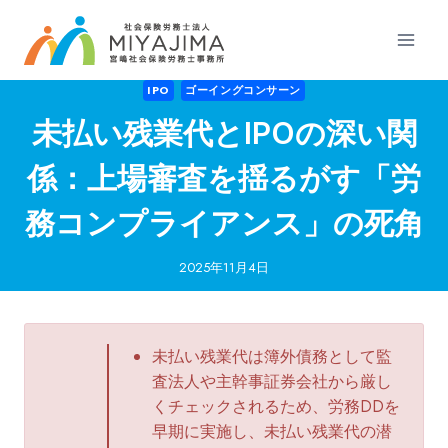
内
容
を
ス
IPO
ゴーイングコンサーン
キ
未払い残業代とIPOの深い関
ッ
プ
係：上場審査を揺るがす「労
務コンプライアンス」の死角
2025年11月4日
未払い残業代は簿外債務として監
査法人や主幹事証券会社から厳し
くチェックされるため、労務DDを
早期に実施し、未払い残業代の潜