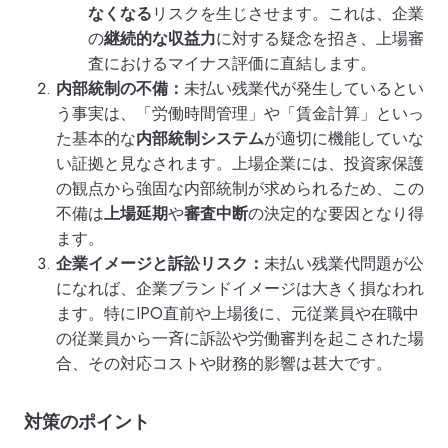
なくなる
リスクを生じさせます。これは、企業
の
継続的な収益力
に対する疑念を招き、上場審
査におけるマイナス評価に直結します。
内部統制の不備：
未払い残業代が発生しているとい
う事実は、「労働時間管理」や「賃金計算」といっ
た基本的な
内部統制システム
が適切に機能していな
い証拠と見なされます。上場企業には、投資家保護
の観点から強固な内部統制が求められるため、この
不備は
上場延期
や
審査中断
の決定的な要因となり得
ます。
企業イメージと訴訟リスク：
未払い残業代問題が公
になれば、企業ブランドイメージは大きく損なわれ
ます。特にIPO直前や上場後に、元従業員や在職中
の従業員から一斉に訴訟や労働審判を起こされた場
合、その対応コストや財務的影響は甚大です。
対策のポイント