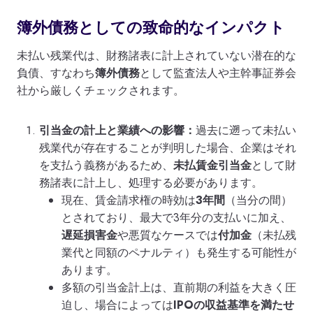
簿外債務としての致命的なインパクト
未払い残業代は、財務諸表に計上されていない潜在的な
負債、すなわち
簿外債務
として監査法人や主幹事証券会
社から厳しくチェックされます。
引当金の計上と業績への影響：
過去に遡って未払い
残業代が存在することが判明した場合、企業はそれ
を支払う義務があるため、
未払賃金引当金
として財
務諸表に計上し、処理する必要があります。
現在、賃金請求権の時効は
3年間
（当分の間）
とされており、最大で3年分の支払いに加え、
遅延損害金
や悪質なケースでは
付加金
（未払残
業代と同額のペナルティ）も発生する可能性が
あります。
多額の引当金計上は、直前期の利益を大きく圧
迫し、場合によっては
IPOの収益基準を満たせ