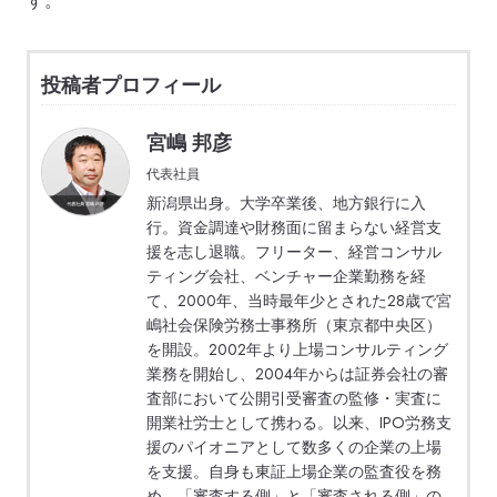
す。
投稿者プロフィール
宮嶋 邦彦
代表社員
新潟県出身。大学卒業後、地方銀行に入
行。資金調達や財務面に留まらない経営支
援を志し退職。フリーター、経営コンサル
ティング会社、ベンチャー企業勤務を経
て、2000年、当時最年少とされた28歳で宮
嶋社会保険労務士事務所（東京都中央区）
を開設。2002年より上場コンサルティング
業務を開始し、2004年からは証券会社の審
査部において公開引受審査の監修・実査に
開業社労士として携わる。以来、IPO労務支
援のパイオニアとして数多くの企業の上場
を支援。自身も東証上場企業の監査役を務
め、「審査する側」と「審査される側」の