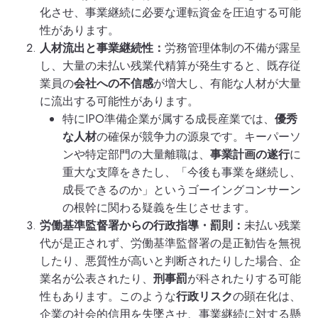
化させ、事業継続に必要な運転資金を圧迫する可能
性があります。
人材流出と事業継続性：
労務管理体制の不備が露呈
し、大量の未払い残業代精算が発生すると、既存従
業員の
会社への不信感
が増大し、有能な人材が大量
に流出する可能性があります。
特にIPO準備企業が属する成長産業では、
優秀
な人材
の確保が競争力の源泉です。キーパーソ
ンや特定部門の大量離職は、
事業計画の遂行
に
重大な支障をきたし、「今後も事業を継続し、
成長できるのか」というゴーイングコンサーン
の根幹に関わる疑義を生じさせます。
労働基準監督署からの行政指導・罰則：
未払い残業
代が是正されず、労働基準監督署の是正勧告を無視
したり、悪質性が高いと判断されたりした場合、企
業名が公表されたり、
刑事罰
が科されたりする可能
性もあります。このような
行政リスク
の顕在化は、
企業の社会的信用を失墜させ、事業継続に対する懸